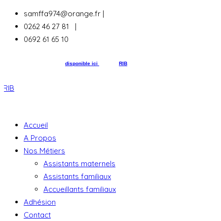
samffa974@orange.fr |
0262 46 27 81 |
0692 61 65 10
Bulletin d’adhésion 2026
disponible ici
et notre
RIB
1
Accueil
A Propos
Nos Métiers
Assistants maternels
Assistants familiaux
Accueillants familiaux
Adhésion
Contact